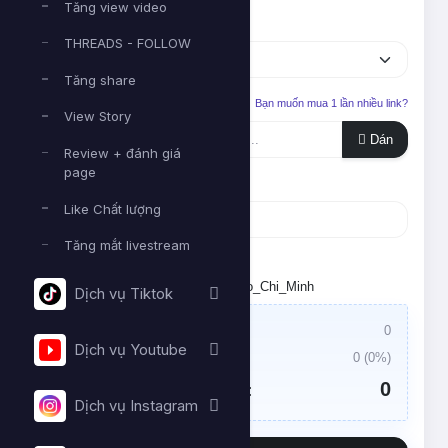
Tăng view video
Dịch vụ
THREADS - FOLLOW
Tăng share
Liên kết cần tăng
Bạn muốn mua 1 lần nhiều link?
View Story
Dán
Review + đánh giá
page
Số lượng
Like Chất lượng
Tăng mắt livestream
Tối thiểu:
- Tối đa:
Đặt lịch chạy. Múi giờ: Asia/Ho_Chi_Minh
Dịch vụ Tiktok
Giá trị đơn hàng:
0
Dịch vụ Youtube
Thuế VAT:
0
(
0
%)
0
Tổng tiền cần thanh toán:
Dịch vụ Instagram