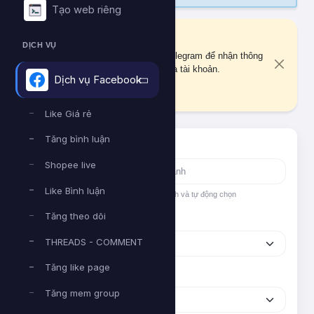
Tạo web riêng
Liên kết Telegram
DỊCH VỤ
Bạn chưa liên kết tài khoản Telegram để nhận thông
báo quan trọng về đơn hàng và tài khoản.
Dịch vụ Facebook
Liên kết ngay
Like Giá rẻ
Tăng bình luận
Tìm nhanh dịch vụ
Shopee live
Like Bình luận
Nhập tên hoặc ID dịch vụ để tìm kiếm nhanh và tự động chọn
Tăng theo dõi
Nền tảng
THREADS - COMMENT
Tăng like page
Phân loại
Tăng mem group