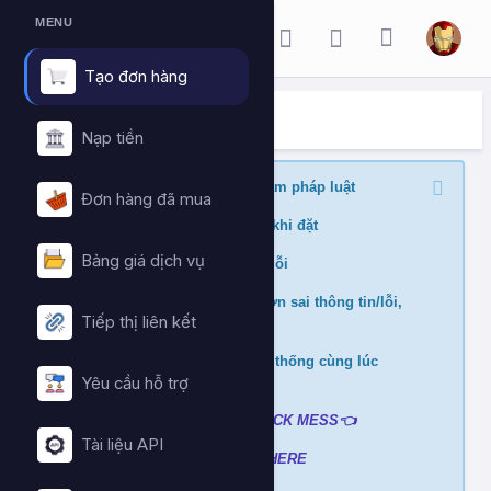
MENU
Tạo đơn hàng
ĐẶT HÀNG DỊCH VỤ
Trang chủ
Đặt hàng dịch vụ
Nạp tiền
Nghiêm cấm buff nội dung vi phạm pháp luật
Đơn hàng đã mua
Kiểm tra min/max quantity trước khi đặt
Bảng giá dịch vụ
Đảm bảo link chính xác để tránh lỗi
Không hỗ trợ và hoàn tiền nếu đơn sai thông tin/lỗi,
Tiếp thị liên kết
cài đè đơn
Không xử lý nếu mua ở nhiều hệ thống cùng lúc
tránh hao hụt số dư
Yêu cầu hỗ trợ
Liên hệ hỗ trợ khi gặp lỗi
:
👉
CLICK MESS👈
Tài liệu API
Xem video hướng dẫn
➡️
CLICK HERE