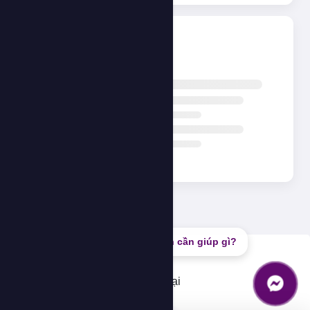
Đang tải...
Bạn cần giúp gì?
Lỗi
Không thể tải dữ liệu, vui lòng thử lại
OK