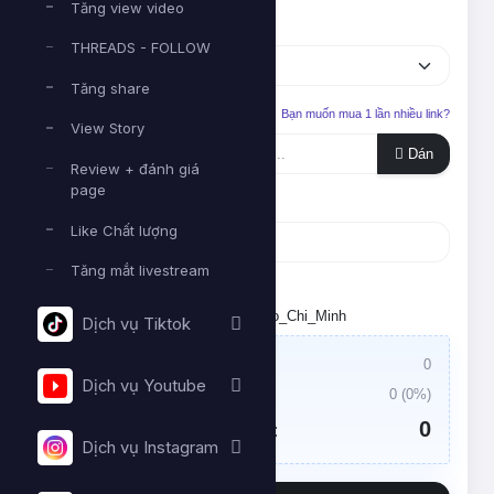
Tăng view video
Dịch vụ
THREADS - FOLLOW
Tăng share
Liên kết cần tăng
Bạn muốn mua 1 lần nhiều link?
View Story
Dán
Review + đánh giá
page
Số lượng
Like Chất lượng
Tăng mắt livestream
Tối thiểu:
- Tối đa:
Đặt lịch chạy. Múi giờ: Asia/Ho_Chi_Minh
Dịch vụ Tiktok
Giá trị đơn hàng:
0
Dịch vụ Youtube
Thuế VAT:
0
(
0
%)
0
Tổng tiền cần thanh toán:
Dịch vụ Instagram