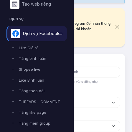
Tạo web riêng
Liên kết Telegram
DỊCH VỤ
Bạn chưa liên kết tài khoản Telegram để nhận thông
báo quan trọng về đơn hàng và tài khoản.
Dịch vụ Facebook
Liên kết ngay
Like Giá rẻ
Tăng bình luận
Tìm nhanh dịch vụ
Shopee live
Like Bình luận
Nhập tên hoặc ID dịch vụ để tìm kiếm nhanh và tự động chọn
Tăng theo dõi
Nền tảng
THREADS - COMMENT
Tăng like page
Phân loại
Tăng mem group