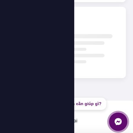
Đang tải...
Bạn cần giúp gì?
Lỗi
Không thể tải dữ liệu, vui lòng thử lại
OK