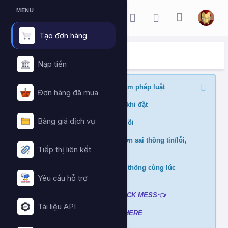
MENU
Tạo đơn hàng
ĐẶT HÀNG DỊCH VỤ
Trang chủ
Đặt hàng dịch vụ
Nạp tiền
Nghiêm cấm buff nội dung vi phạm pháp luật
Đơn hàng đã mua
Kiểm tra min/max quantity trước khi đặt
Bảng giá dịch vụ
Đảm bảo link chính xác để tránh lỗi
Không hỗ trợ và hoàn tiền nếu đơn sai thông tin/lỗi,
Tiếp thị liên kết
cài đè đơn
Không xử lý nếu mua ở nhiều hệ thống cùng lúc
tránh hao hụt số dư
Yêu cầu hỗ trợ
Liên hệ hỗ trợ khi gặp lỗi
:
👉
CLICK MESS👈
Tài liệu API
Xem video hướng dẫn
➡️
CLICK HERE