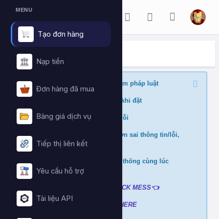
MENU
Tạo đơn hàng
ĐẶT HÀNG DỊCH VỤ
Trang chủ
Đặt hàng dịch vụ
Nạp tiền
Nghiêm cấm buff nội dung vi phạm pháp luật
Đơn hàng đã mua
Kiểm tra min/max quantity trước khi đặt
Bảng giá dịch vụ
Đảm bảo link chính xác để tránh lỗi
Không hỗ trợ và hoàn tiền nếu đơn sai thông tin/lỗi,
Tiếp thị liên kết
cài đè đơn
Không xử lý nếu mua ở nhiều hệ thống cùng lúc
tránh hao hụt số dư
Yêu cầu hỗ trợ
Liên hệ hỗ trợ khi gặp lỗi
:
👉
CLICK MESS👈
Tài liệu API
Xem video hướng dẫn
➡️
CLICK HERE