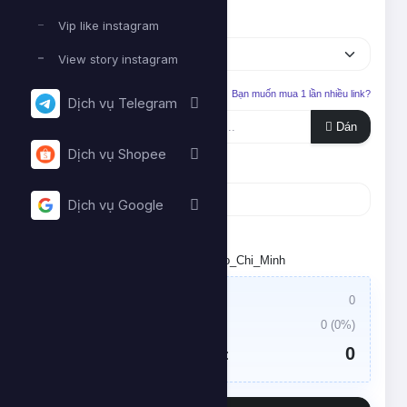
Dịch vụ
Vip like instagram
View story instagram
Liên kết cần tăng
Bạn muốn mua 1 lần nhiều link?
Dịch vụ Telegram
Dán
Dịch vụ Shopee
Số lượng
Dịch vụ Google
Tối thiểu:
- Tối đa:
Đặt lịch chạy. Múi giờ: Asia/Ho_Chi_Minh
Giá trị đơn hàng:
0
Thuế VAT:
0
(
0
%)
0
Tổng tiền cần thanh toán: