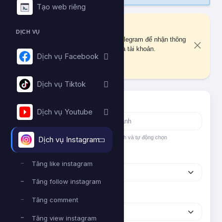
Tạo web riêng
Liên kết Telegram
DỊCH VỤ
Bạn chưa liên kết tài khoản Telegram để nhận thông
báo quan trọng về đơn hàng và tài khoản.
Dịch vụ Facebook
Liên kết ngay
Dịch vụ Tiktok
Tìm nhanh dịch vụ
Dịch vụ Youtube
Nhập tên hoặc ID dịch vụ để tìm kiếm nhanh và tự động chọn
Dịch vụ Instagram
Nền tảng
Tăng like instagram
Tăng follow instagram
Phân loại
Tăng comment
Tăng view instagram