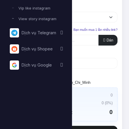
Dịch vụ
Vip like instagram
View story instagram
Liên kết cần tăng
Bạn muốn mua 1 lần nhiều link?
Dịch vụ Telegram
Dán
Dịch vụ Shopee
Số lượng
Dịch vụ Google
Tối thiểu:
- Tối đa:
Đặt lịch chạy. Múi giờ: Asia/Ho_Chi_Minh
Giá trị đơn hàng:
0
Thuế VAT:
0
(
0
%)
0
Tổng tiền cần thanh toán: