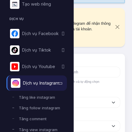
Tạo web riêng
Liên kết Telegram
DỊCH VỤ
Bạn chưa liên kết tài khoản Telegram để nhận thông
báo quan trọng về đơn hàng và tài khoản.
Dịch vụ Facebook
Liên kết ngay
Dịch vụ Tiktok
Tìm nhanh dịch vụ
Dịch vụ Youtube
Nhập tên hoặc ID dịch vụ để tìm kiếm nhanh và tự động chọn
Dịch vụ Instagram
Nền tảng
Tăng like instagram
Tăng follow instagram
Phân loại
Tăng comment
Tăng view instagram