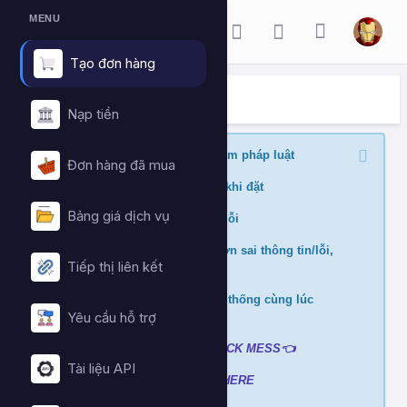
MENU
Tạo đơn hàng
ĐẶT HÀNG DỊCH VỤ
Trang chủ
Đặt hàng dịch vụ
Nạp tiền
Nghiêm cấm buff nội dung vi phạm pháp luật
Đơn hàng đã mua
Kiểm tra min/max quantity trước khi đặt
Bảng giá dịch vụ
Đảm bảo link chính xác để tránh lỗi
Không hỗ trợ và hoàn tiền nếu đơn sai thông tin/lỗi,
Tiếp thị liên kết
cài đè đơn
Không xử lý nếu mua ở nhiều hệ thống cùng lúc
tránh hao hụt số dư
Yêu cầu hỗ trợ
Liên hệ hỗ trợ khi gặp lỗi
:
👉
CLICK MESS👈
Tài liệu API
Xem video hướng dẫn
➡️
CLICK HERE