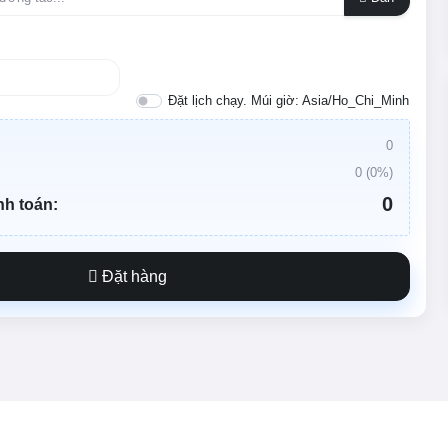
Đặt lịch chạy. Múi giờ: Asia/Ho_Chi_Minh
0
0
(
0
%)
0
nh toán:
Đặt hàng