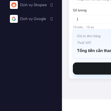
Dịch vụ Shopee
Số lượng
Dịch vụ Google
Tối thiểu:
- Tối đa:
Giá trị đơn hàng:
Thuế VAT:
Tổng tiền cần tha
Lỗi