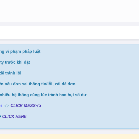
ng vi phạm pháp luật
ty trước khi đặt
ể tránh lỗi
n nếu đơn sai thông tin/lỗi, cài đè đơn
nhiều hệ thống cùng lúc tránh hao hụt số dư
i
:
👉
CLICK MESS👈
️
CLICK HERE