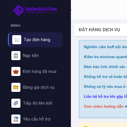
MENU
ĐẶT HÀNG DỊCH VỤ
Tạo đơn hàng
Nghiêm cấm buff nội du
Nạp tiền
Kiểm tra min/max quanti
Đảm bảo link chính xác đ
Đơn hàng đã mua
Không hỗ trợ và hoàn tiề
Không xử lý nếu mua ở 
Bảng giá dịch vụ
Liên hệ hỗ trợ khi gặp lỗ
Tiếp thị liên kết
Xem video hướng dẫn
➡
Yêu cầu hỗ trợ