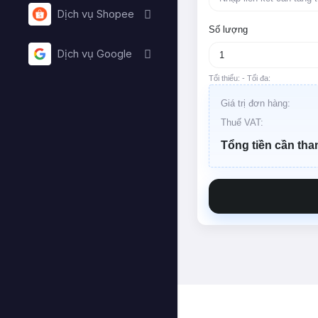
Dịch vụ Shopee
Số lượng
Dịch vụ Google
Tối thiểu:
- Tối đa:
Giá trị đơn hàng:
Thuế VAT:
Tổng tiền cần tha
Lỗi