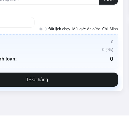
Đặt lịch chạy. Múi giờ: Asia/Ho_Chi_Minh
0
0
(
0
%)
0
nh toán:
Đặt hàng