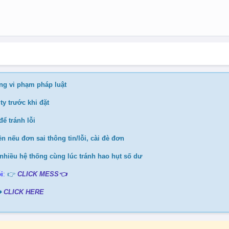
ng vi phạm pháp luật
ty trước khi đặt
ể tránh lỗi
n nếu đơn sai thông tin/lỗi, cài đè đơn
nhiều hệ thống cùng lúc tránh hao hụt số dư
i
:
👉
CLICK MESS👈
️
CLICK HERE