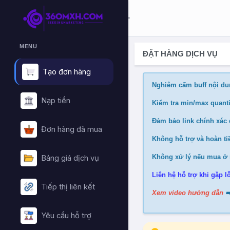
MENU
ĐẶT HÀNG DỊCH VỤ
Tạo đơn hàng
Nghiêm cấm buff nội du
Nạp tiền
Kiểm tra min/max quanti
Đảm bảo link chính xác đ
Đơn hàng đã mua
Không hỗ trợ và hoàn tiề
Không xử lý nếu mua ở 
Bảng giá dịch vụ
Liên hệ hỗ trợ khi gặp lỗ
Tiếp thị liên kết
Xem video hướng dẫn
➡
Yêu cầu hỗ trợ