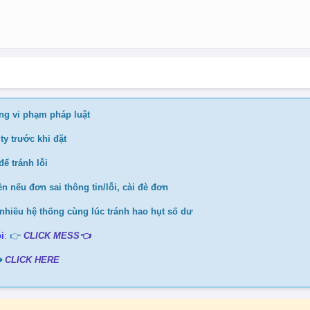
ng vi phạm pháp luật
ty trước khi đặt
ể tránh lỗi
n nếu đơn sai thông tin/lỗi, cài đè đơn
nhiều hệ thống cùng lúc tránh hao hụt số dư
i
:
👉
CLICK MESS👈
️
CLICK HERE