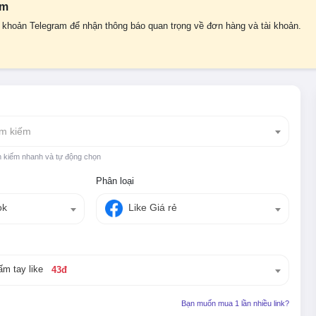
am
i khoản Telegram để nhận thông báo quan trọng về đơn hàng và tài khoản.
ìm kiếm
m kiếm nhanh và tự động chọn
Phân loại
ok
Like Giá rẻ
ấm tay like
43đ
Bạn muốn mua 1 lần nhiều link?