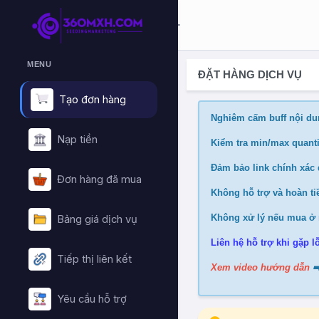
MENU
ĐẶT HÀNG DỊCH VỤ
Tạo đơn hàng
Nghiêm cấm buff nội du
Nạp tiền
Kiểm tra min/max quanti
Đảm bảo link chính xác đ
Đơn hàng đã mua
Không hỗ trợ và hoàn tiề
Không xử lý nếu mua ở 
Bảng giá dịch vụ
Liên hệ hỗ trợ khi gặp lỗ
Tiếp thị liên kết
Xem video hướng dẫn
➡
Yêu cầu hỗ trợ