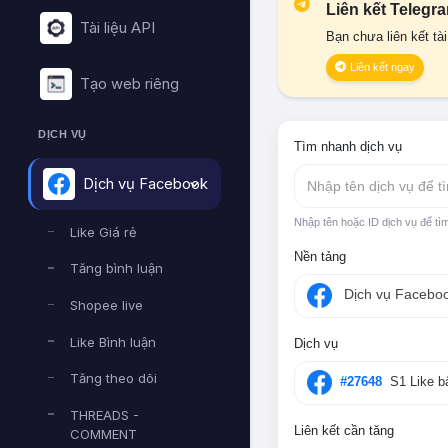
Liên kết Telegr
Tài liệu API
Bạn chưa liên kết tà
Liên kết ngay
Tạo web riêng
DỊCH VỤ
Tìm nhanh dịch vụ
Dịch vụ Facebook
Nhập tên dịch vụ để t
Nhập tên hoặc ID dịch vụ để tì
Like Giá rẻ
Nền tảng
Tăng bình luận
Dịch vụ Facebo
Shopee live
Like Bình luận
Dịch vụ
Tăng theo dõi
#27648
S1 Like b
THREADS -
Liên kết cần tăng
COMMENT