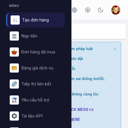
MENU
Tạo đơn hàng
ĐẶT HÀNG DỊCH VỤ
Trang chủ
Đặt hàng dịch vụ
Nạp tiền
Nghiêm cấm buff nội dung vi phạm pháp luật
Đơn hàng đã mua
Kiểm tra min/max quantity trước khi đặt
Bảng giá dịch vụ
Đảm bảo link chính xác để tránh lỗi
Không hỗ trợ và hoàn tiền nếu đơn sai thông tin/lỗi,
Tiếp thị liên kết
cài đè đơn
Không xử lý nếu mua ở nhiều hệ thống cùng lúc
tránh hao hụt số dư
Yêu cầu hỗ trợ
Liên hệ hỗ trợ khi gặp lỗi
:
👉
CLICK MESS👈
Tài liệu API
Xem video hướng dẫn
➡️
CLICK HERE