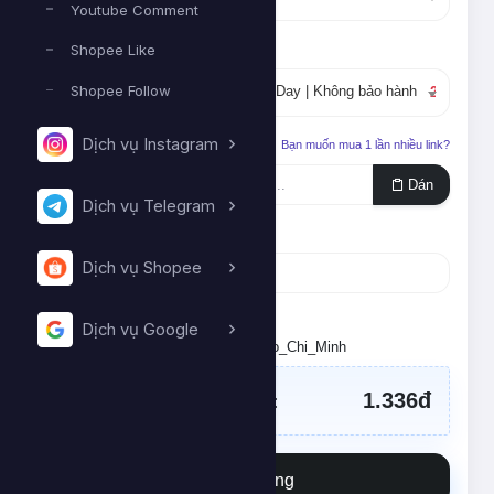
Youtube Comment
Dịch vụ
Shopee Like
Shopee Follow
#27587
Like rẻ nhanh | 20k/Day | Không bảo hành
27đ
Dịch vụ Instagram
Liên kết cần tăng
Bạn muốn mua 1 lần nhiều link?
Dán
Dịch vụ Telegram
Số lượng
Dịch vụ Shopee
Tối thiểu:
50
- Tối đa:
10000
Dịch vụ Google
Đặt lịch chạy. Múi giờ: Asia/Ho_Chi_Minh
1.336đ
Tổng tiền cần thanh toán:
Đặt hàng