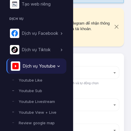
Tạo web riêng
Liên kết Telegram
DỊCH VỤ
Bạn chưa liên kết tài khoản Telegram để nhận thông
báo quan trọng về đơn hàng và tài khoản.
Dịch vụ Facebook
Liên kết ngay
Dịch vụ Tiktok
Tìm nhanh dịch vụ
Dịch vụ Youtube
Nhập tên dịch vụ để tìm kiếm
Youtube Like
Nhập tên hoặc ID dịch vụ để tìm kiếm nhanh và tự động chọn
Youtube Sub
Nền tảng
Youtube Livestream
Dịch vụ Youtube
Youtube View + Live
Phân loại
Review google map
Youtube Like