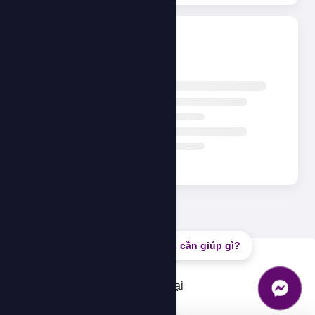
Đang tải...
Bạn cần giúp gì?
Lỗi
Không thể tải dữ liệu, vui lòng thử lại
OK