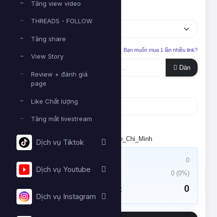
Tăng view video
Dịch vụ
THREADS - FOLLOW
Tăng share
Liên kết cần tăng
Bạn muốn mua 1 lần nhiều link?
View Story
Dán
Review + đánh giá
page
Số lượng
Like Chất lượng
Tăng mắt livestream
Tối thiểu:
- Tối đa:
Đặt lịch chạy. Múi giờ: Asia/Ho_Chi_Minh
Dịch vụ Tiktok
Giá trị đơn hàng:
0
Dịch vụ Youtube
Thuế VAT:
0
(
0
%)
0
Tổng tiền cần thanh toán:
Dịch vụ Instagram