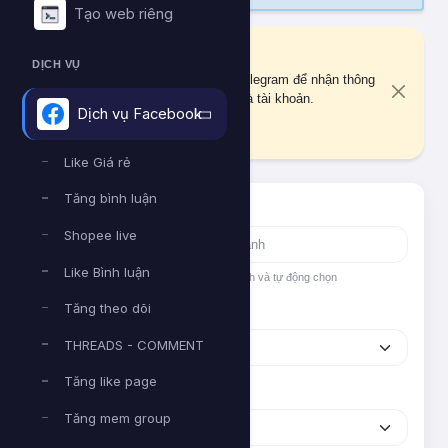
Tạo web riêng
Liên kết Telegram
DỊCH VỤ
Bạn chưa liên kết tài khoản Telegram để nhận thông
báo quan trọng về đơn hàng và tài khoản.
Dịch vụ Facebook
Liên kết ngay
Like Giá rẻ
Tăng bình luận
Tìm nhanh dịch vụ
Shopee live
Like Bình luận
Nhập tên hoặc ID dịch vụ để tìm kiếm nhanh và tự động chọn
Tăng theo dõi
Nền tảng
THREADS - COMMENT
Tăng like page
Phân loại
Tăng mem group