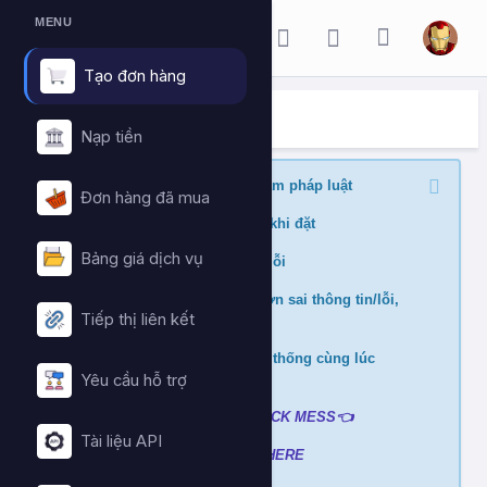
MENU
Tạo đơn hàng
ĐẶT HÀNG DỊCH VỤ
Trang chủ
Đặt hàng dịch vụ
Nạp tiền
Nghiêm cấm buff nội dung vi phạm pháp luật
Đơn hàng đã mua
Kiểm tra min/max quantity trước khi đặt
Bảng giá dịch vụ
Đảm bảo link chính xác để tránh lỗi
Không hỗ trợ và hoàn tiền nếu đơn sai thông tin/lỗi,
Tiếp thị liên kết
cài đè đơn
Không xử lý nếu mua ở nhiều hệ thống cùng lúc
tránh hao hụt số dư
Yêu cầu hỗ trợ
Liên hệ hỗ trợ khi gặp lỗi
:
👉
CLICK MESS👈
Tài liệu API
Xem video hướng dẫn
➡️
CLICK HERE