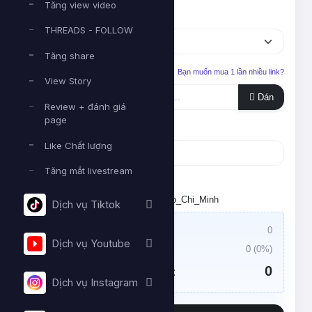
Tăng view video
Dịch vụ
THREADS - FOLLOW
Tăng share
Liên kết cần tăng
Bạn muốn mua 1 lần nhiều link?
View Story
Dán
Review + đánh giá
page
Số lượng
Like Chất lượng
Tăng mắt livestream
Tối thiểu:
- Tối đa:
Đặt lịch chạy. Múi giờ: Asia/Ho_Chi_Minh
Dịch vụ Tiktok
Giá trị đơn hàng:
0
Dịch vụ Youtube
Thuế VAT:
0
(
0
%)
0
Tổng tiền cần thanh toán:
Dịch vụ Instagram