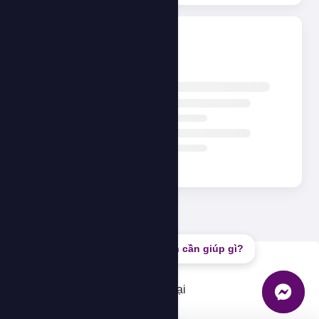
Đang tải...
Bạn cần giúp gì?
Lỗi
Không thể tải dữ liệu, vui lòng thử lại
OK