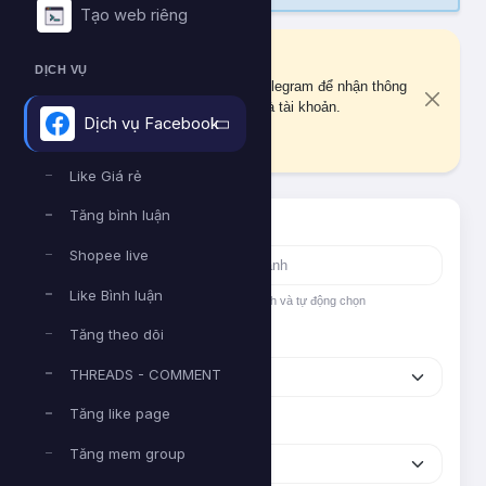
Tạo web riêng
Liên kết Telegram
DỊCH VỤ
Bạn chưa liên kết tài khoản Telegram để nhận thông
báo quan trọng về đơn hàng và tài khoản.
Dịch vụ Facebook
Liên kết ngay
Like Giá rẻ
Tăng bình luận
Tìm nhanh dịch vụ
Shopee live
Like Bình luận
Nhập tên hoặc ID dịch vụ để tìm kiếm nhanh và tự động chọn
Tăng theo dõi
Nền tảng
THREADS - COMMENT
Tăng like page
Phân loại
Tăng mem group