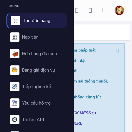
MENU
Tạo đơn hàng
ĐẶT HÀNG DỊCH VỤ
Trang chủ
Đặt hàng dịch vụ
Nạp tiền
Nghiêm cấm buff nội dung vi phạm pháp luật
Đơn hàng đã mua
Kiểm tra min/max quantity trước khi đặt
Bảng giá dịch vụ
Đảm bảo link chính xác để tránh lỗi
Không hỗ trợ và hoàn tiền nếu đơn sai thông tin/lỗi,
Tiếp thị liên kết
cài đè đơn
Không xử lý nếu mua ở nhiều hệ thống cùng lúc
tránh hao hụt số dư
Yêu cầu hỗ trợ
Liên hệ hỗ trợ khi gặp lỗi
:
👉
CLICK MESS👈
Tài liệu API
Xem video hướng dẫn
➡️
CLICK HERE