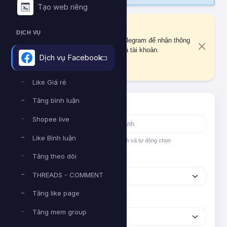
Tạo web riêng
Liên kết Telegram
DỊCH VỤ
Bạn chưa liên kết tài khoản Telegram để nhận thông
báo quan trọng về đơn hàng và tài khoản.
Dịch vụ Facebook
Liên kết ngay
Like Giá rẻ
Tăng bình luận
Tìm nhanh dịch vụ
Shopee live
Like Bình luận
Nhập tên hoặc ID dịch vụ để tìm kiếm nhanh và tự động chọn
Tăng theo dõi
Nền tảng
THREADS - COMMENT
Tăng like page
Phân loại
Tăng mem group