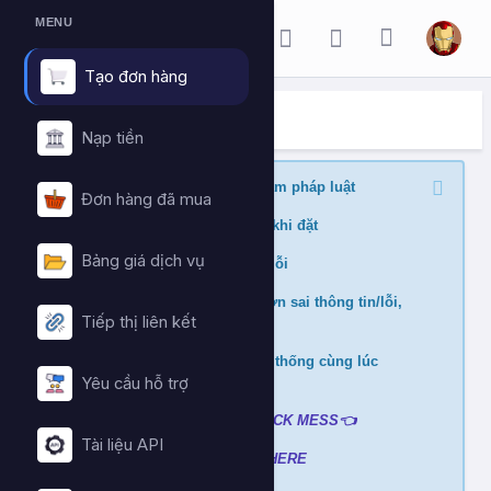
MENU
Tạo đơn hàng
ĐẶT HÀNG DỊCH VỤ
Trang chủ
Đặt hàng dịch vụ
Nạp tiền
Nghiêm cấm buff nội dung vi phạm pháp luật
Đơn hàng đã mua
Kiểm tra min/max quantity trước khi đặt
Bảng giá dịch vụ
Đảm bảo link chính xác để tránh lỗi
Không hỗ trợ và hoàn tiền nếu đơn sai thông tin/lỗi,
Tiếp thị liên kết
cài đè đơn
Không xử lý nếu mua ở nhiều hệ thống cùng lúc
tránh hao hụt số dư
Yêu cầu hỗ trợ
Liên hệ hỗ trợ khi gặp lỗi
:
👉
CLICK MESS👈
Tài liệu API
Xem video hướng dẫn
➡️
CLICK HERE