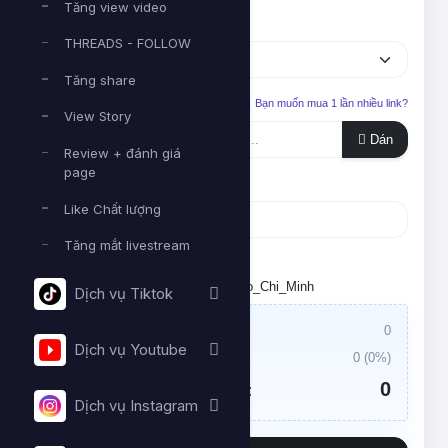
Tăng view video
Dịch vụ
THREADS - FOLLOW
Tăng share
Liên kết cần tăng
Bạn muốn mua 1 lần nhiều link?
View Story
Dán
Review + đánh giá
page
Số lượng
Like Chất lượng
Tăng mắt livestream
Tối thiểu:
- Tối đa:
Đặt lịch chạy. Múi giờ: Asia/Ho_Chi_Minh
Dịch vụ Tiktok
Giá trị đơn hàng:
0
Dịch vụ Youtube
Thuế VAT:
0
(
0
%)
0
Tổng tiền cần thanh toán:
Dịch vụ Instagram