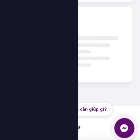
Đang tải...
Bạn cần giúp gì?
Lỗi
Không thể tải dữ liệu, vui lòng thử lại
OK