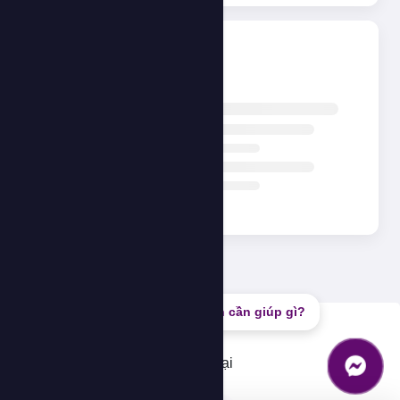
Đang tải...
Bạn cần giúp gì?
Lỗi
Không thể tải dữ liệu, vui lòng thử lại
OK