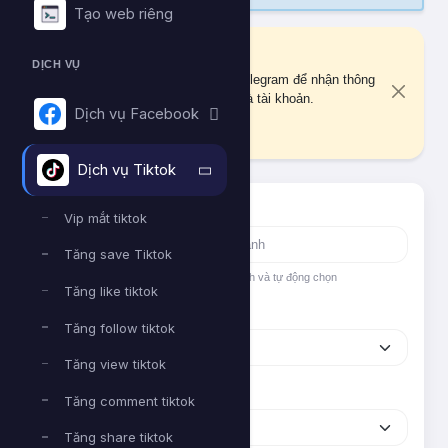
Tạo web riêng
Liên kết Telegram
DỊCH VỤ
Bạn chưa liên kết tài khoản Telegram để nhận thông
báo quan trọng về đơn hàng và tài khoản.
Dịch vụ Facebook
Liên kết ngay
Dịch vụ Tiktok
Tìm nhanh dịch vụ
Vip mắt tiktok
Tăng save Tiktok
Nhập tên hoặc ID dịch vụ để tìm kiếm nhanh và tự động chọn
Tăng like tiktok
Nền tảng
Tăng follow tiktok
Tăng view tiktok
Phân loại
Tăng comment tiktok
Tăng share tiktok