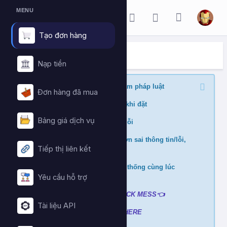
MENU
Tạo đơn hàng
ĐẶT HÀNG DỊCH VỤ
Trang chủ
Đặt hàng dịch vụ
Nạp tiền
Nghiêm cấm buff nội dung vi phạm pháp luật
Đơn hàng đã mua
Kiểm tra min/max quantity trước khi đặt
Bảng giá dịch vụ
Đảm bảo link chính xác để tránh lỗi
Không hỗ trợ và hoàn tiền nếu đơn sai thông tin/lỗi,
Tiếp thị liên kết
cài đè đơn
Không xử lý nếu mua ở nhiều hệ thống cùng lúc
tránh hao hụt số dư
Yêu cầu hỗ trợ
Liên hệ hỗ trợ khi gặp lỗi
:
👉
CLICK MESS👈
Tài liệu API
Xem video hướng dẫn
➡️
CLICK HERE