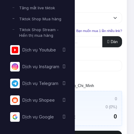
Dịch vụ
Tăng mắt live tiktok
Tiktok Shop Mua hàng
Tiktok Shop Stream -
Liên kết cần tăng
Bạn muốn mua 1 lần nhiều link?
Hiển thị mua hàng
Dán
Dịch vụ Youtube
Số lượng
Dịch vụ Instagram
Tối thiểu:
- Tối đa:
Dịch vụ Telegram
Đặt lịch chạy. Múi giờ: Asia/Ho_Chi_Minh
Giá trị đơn hàng:
0
Dịch vụ Shopee
Thuế VAT:
0
(
0
%)
0
Tổng tiền cần thanh toán:
Dịch vụ Google