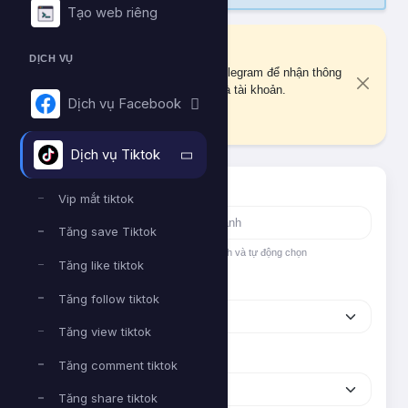
Tạo web riêng
Liên kết Telegram
DỊCH VỤ
Bạn chưa liên kết tài khoản Telegram để nhận thông
báo quan trọng về đơn hàng và tài khoản.
Dịch vụ Facebook
Liên kết ngay
Dịch vụ Tiktok
Tìm nhanh dịch vụ
Vip mắt tiktok
Tăng save Tiktok
Nhập tên hoặc ID dịch vụ để tìm kiếm nhanh và tự động chọn
Tăng like tiktok
Nền tảng
Tăng follow tiktok
Tăng view tiktok
Phân loại
Tăng comment tiktok
Tăng share tiktok