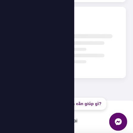
Đang tải...
Bạn cần giúp gì?
Lỗi
Không thể tải dữ liệu, vui lòng thử lại
OK