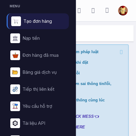
MENU
Tạo đơn hàng
ĐẶT HÀNG DỊCH VỤ
Trang chủ
Đặt hàng dịch vụ
Nạp tiền
Nghiêm cấm buff nội dung vi phạm pháp luật
Đơn hàng đã mua
Kiểm tra min/max quantity trước khi đặt
Bảng giá dịch vụ
Đảm bảo link chính xác để tránh lỗi
Không hỗ trợ và hoàn tiền nếu đơn sai thông tin/lỗi,
Tiếp thị liên kết
cài đè đơn
Không xử lý nếu mua ở nhiều hệ thống cùng lúc
tránh hao hụt số dư
Yêu cầu hỗ trợ
Liên hệ hỗ trợ khi gặp lỗi
:
👉
CLICK MESS👈
Tài liệu API
Xem video hướng dẫn
➡️
CLICK HERE