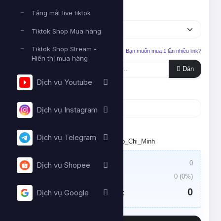
Dịch vụ
Tăng mắt live tiktok
Tiktok Shop Mua hàng
Tiktok Shop Stream -
Liên kết cần tăng
Bạn muốn mua 1 lần nhiều link?
Hiển thị mua hàng
Dán
Dịch vụ Youtube
Số lượng
Dịch vụ Instagram
Tối thiểu:
- Tối đa:
Dịch vụ Telegram
Đặt lịch chạy. Múi giờ: Asia/Ho_Chi_Minh
Giá trị đơn hàng:
0
Dịch vụ Shopee
Thuế VAT:
0
(
0
%)
0
Tổng tiền cần thanh toán:
Dịch vụ Google