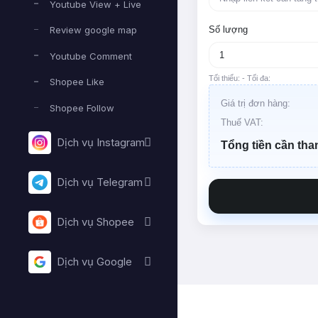
Youtube View + Live
Số lượng
Review google map
Youtube Comment
Tối thiểu:
- Tối đa:
Shopee Like
Giá trị đơn hàng:
Shopee Follow
Thuế VAT:
Dịch vụ Instagram
Tổng tiền cần tha
Dịch vụ Telegram
Dịch vụ Shopee
Dịch vụ Google
Lỗi