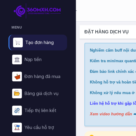
MENU
ĐẶT HÀNG DỊCH VỤ
Tạo đơn hàng
Nghiêm cấm buff nội du
Nạp tiền
Kiểm tra min/max quanti
Đảm bảo link chính xác đ
Đơn hàng đã mua
Không hỗ trợ và hoàn tiề
Không xử lý nếu mua ở 
Bảng giá dịch vụ
Liên hệ hỗ trợ khi gặp lỗ
Tiếp thị liên kết
Xem video hướng dẫn
➡
Yêu cầu hỗ trợ