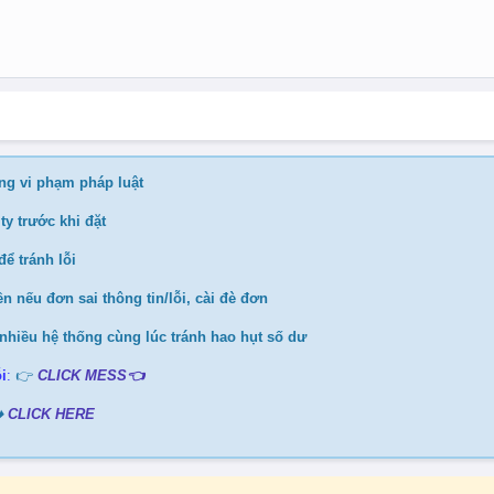
ng vi phạm pháp luật
ty trước khi đặt
ể tránh lỗi
n nếu đơn sai thông tin/lỗi, cài đè đơn
nhiều hệ thống cùng lúc tránh hao hụt số dư
i
:
👉
CLICK MESS👈
️
CLICK HERE