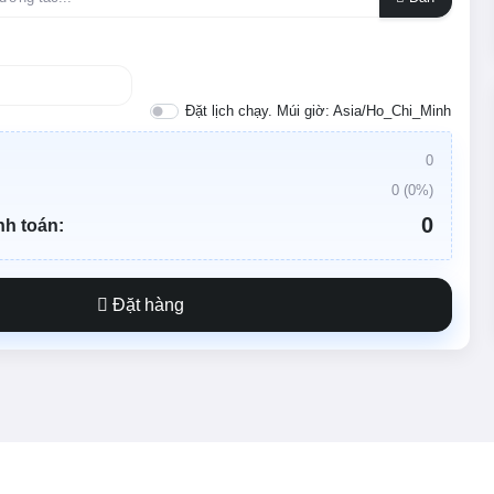
Đặt lịch chạy. Múi giờ: Asia/Ho_Chi_Minh
0
0
(
0
%)
0
nh toán:
Đặt hàng