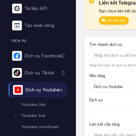
Liên kết Telegr
Tài liệu API
Bạn chưa liên kết tà
Liên kết ngay
Tạo web riêng
DỊCH VỤ
Tìm nhanh dịch vụ
Dịch vụ Facebook
Nhập tên hoặc ID dịch vụ để tì
Dịch vụ Tiktok
Nền tảng
Dịch vụ Youtube
Dịch vụ
Youtube Like
Youtube Sub
Liên kết cần tăng
Youtube Livestream