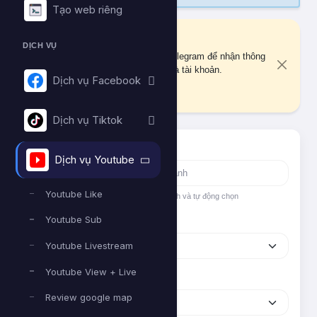
Tạo web riêng
Liên kết Telegram
DỊCH VỤ
Bạn chưa liên kết tài khoản Telegram để nhận thông
báo quan trọng về đơn hàng và tài khoản.
Dịch vụ Facebook
Liên kết ngay
Dịch vụ Tiktok
Tìm nhanh dịch vụ
Dịch vụ Youtube
Youtube Like
Nhập tên hoặc ID dịch vụ để tìm kiếm nhanh và tự động chọn
Youtube Sub
Nền tảng
Youtube Livestream
Youtube View + Live
Phân loại
Review google map