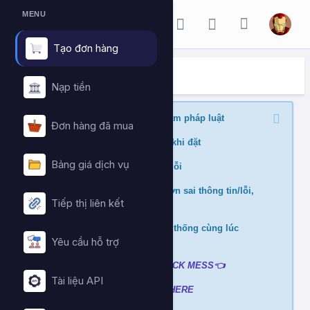
MENU
Tạo đơn hàng
ĐẶT HÀNG DỊCH VỤ
Trang chủ
Đặt hàng dịch vụ
Nạp tiền
Nghiêm cấm buff nội dung vi phạm pháp luật
Đơn hàng đã mua
Kiểm tra min/max quantity trước khi đặt
Bảng giá dịch vụ
Đảm bảo link chính xác để tránh lỗi
Không hỗ trợ và hoàn tiền nếu đơn sai thông tin/lỗi,
Tiếp thị liên kết
cài đè đơn
Không xử lý nếu mua ở nhiều hệ thống cùng lúc
tránh hao hụt số dư
Yêu cầu hỗ trợ
Liên hệ hỗ trợ khi gặp lỗi
:
👉
CLICK MESS👈
Tài liệu API
Xem video hướng dẫn
➡️
CLICK HERE