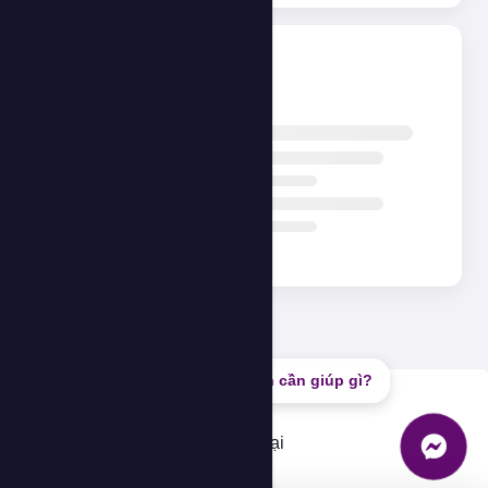
Đang tải...
Bạn cần giúp gì?
Lỗi
Không thể tải dữ liệu, vui lòng thử lại
OK