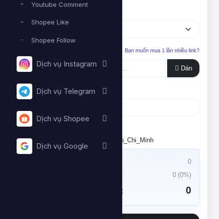
Youtube Comment
Dịch vụ
Shopee Like
Shopee Follow
Liên kết cần tăng
Bạn muốn mua 1 lần nhiều link?
Dịch vụ Instagram
Dán
Số lượng
Dịch vụ Telegram
Dịch vụ Shopee
Tối thiểu:
- Tối đa:
Đặt lịch chạy. Múi giờ: Asia/Ho_Chi_Minh
Dịch vụ Google
Giá trị đơn hàng:
0
Thuế VAT:
0
(
0
%)
0
Tổng tiền cần thanh toán: