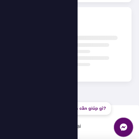
Đang tải...
Bạn cần giúp gì?
Lỗi
Không thể tải dữ liệu, vui lòng thử lại
OK