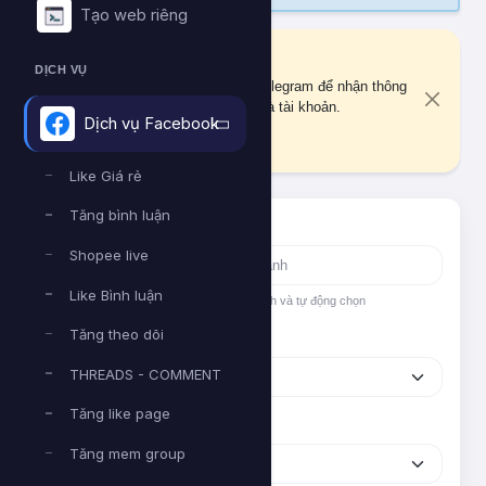
Tạo web riêng
Liên kết Telegram
DỊCH VỤ
Bạn chưa liên kết tài khoản Telegram để nhận thông
báo quan trọng về đơn hàng và tài khoản.
Dịch vụ Facebook
Liên kết ngay
Like Giá rẻ
Tăng bình luận
Tìm nhanh dịch vụ
Shopee live
Like Bình luận
Nhập tên hoặc ID dịch vụ để tìm kiếm nhanh và tự động chọn
Tăng theo dõi
Nền tảng
THREADS - COMMENT
Tăng like page
Phân loại
Tăng mem group