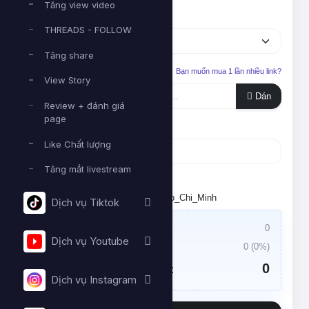
Tăng view video
Dịch vụ
THREADS - FOLLOW
Tăng share
Liên kết cần tăng
Bạn muốn mua 1 lần nhiều link?
View Story
Dán
Review + đánh giá
page
Số lượng
Like Chất lượng
Tăng mắt livestream
Tối thiểu:
- Tối đa:
Đặt lịch chạy. Múi giờ: Asia/Ho_Chi_Minh
Dịch vụ Tiktok
Giá trị đơn hàng:
0
Dịch vụ Youtube
Thuế VAT:
0
(
0
%)
0
Tổng tiền cần thanh toán:
Dịch vụ Instagram