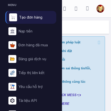
MENU
Tạo đơn hàng
ĐẶT HÀNG DỊCH VỤ
Trang chủ
Đặt hàng dịch vụ
Nạp tiền
Nghiêm cấm buff nội dung vi phạm pháp luật
Đơn hàng đã mua
Kiểm tra min/max quantity trước khi đặt
Bảng giá dịch vụ
Đảm bảo link chính xác để tránh lỗi
Không hỗ trợ và hoàn tiền nếu đơn sai thông tin/lỗi,
Tiếp thị liên kết
cài đè đơn
Không xử lý nếu mua ở nhiều hệ thống cùng lúc
tránh hao hụt số dư
Yêu cầu hỗ trợ
Liên hệ hỗ trợ khi gặp lỗi
:
👉
CLICK MESS👈
Tài liệu API
Xem video hướng dẫn
➡️
CLICK HERE