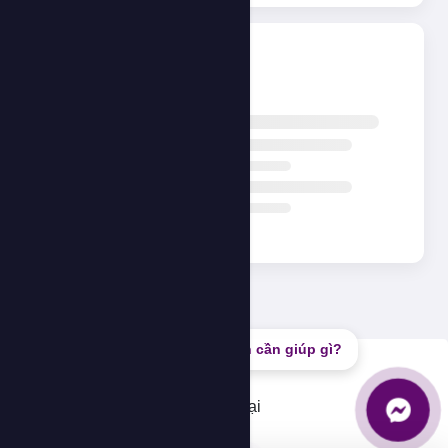
Đang tải...
Bạn cần giúp gì?
Lỗi
Không thể tải dữ liệu, vui lòng thử lại
OK