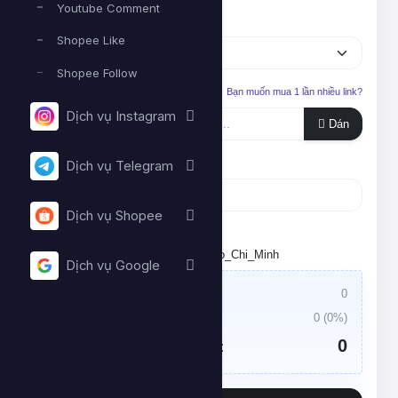
Youtube Comment
Dịch vụ
Shopee Like
Shopee Follow
Liên kết cần tăng
Bạn muốn mua 1 lần nhiều link?
Dịch vụ Instagram
Dán
Số lượng
Dịch vụ Telegram
Dịch vụ Shopee
Tối thiểu:
- Tối đa:
Đặt lịch chạy. Múi giờ: Asia/Ho_Chi_Minh
Dịch vụ Google
Giá trị đơn hàng:
0
Thuế VAT:
0
(
0
%)
0
Tổng tiền cần thanh toán: