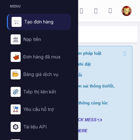
MENU
Tạo đơn hàng
ĐẶT HÀNG DỊCH VỤ
Trang chủ
Đặt hàng dịch vụ
Nạp tiền
Nghiêm cấm buff nội dung vi phạm pháp luật
Đơn hàng đã mua
Kiểm tra min/max quantity trước khi đặt
Bảng giá dịch vụ
Đảm bảo link chính xác để tránh lỗi
Không hỗ trợ và hoàn tiền nếu đơn sai thông tin/lỗi,
Tiếp thị liên kết
cài đè đơn
Không xử lý nếu mua ở nhiều hệ thống cùng lúc
tránh hao hụt số dư
Yêu cầu hỗ trợ
Liên hệ hỗ trợ khi gặp lỗi
:
👉
CLICK MESS👈
Tài liệu API
Xem video hướng dẫn
➡️
CLICK HERE