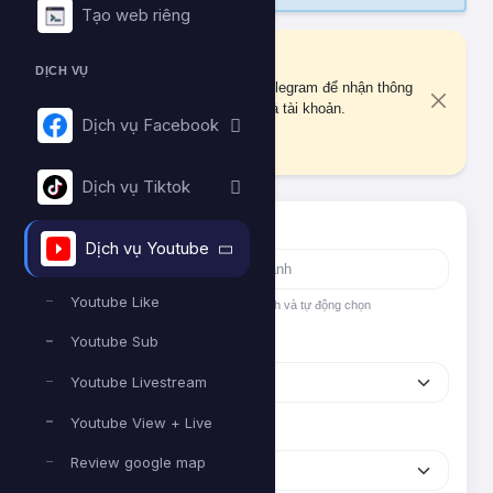
Tạo web riêng
Liên kết Telegram
DỊCH VỤ
Bạn chưa liên kết tài khoản Telegram để nhận thông
báo quan trọng về đơn hàng và tài khoản.
Dịch vụ Facebook
Liên kết ngay
Dịch vụ Tiktok
Tìm nhanh dịch vụ
Dịch vụ Youtube
Youtube Like
Nhập tên hoặc ID dịch vụ để tìm kiếm nhanh và tự động chọn
Youtube Sub
Nền tảng
Youtube Livestream
Youtube View + Live
Phân loại
Review google map