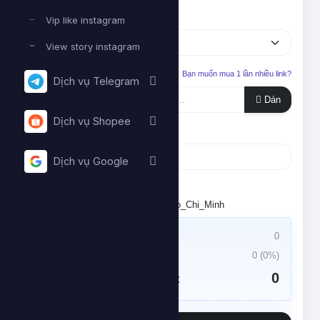
Dịch vụ
Vip like instagram
View story instagram
Liên kết cần tăng
Bạn muốn mua 1 lần nhiều link?
Dịch vụ Telegram
Dán
Dịch vụ Shopee
Số lượng
Dịch vụ Google
Tối thiểu:
- Tối đa:
Đặt lịch chạy. Múi giờ: Asia/Ho_Chi_Minh
Giá trị đơn hàng:
0
Thuế VAT:
0
(
0
%)
0
Tổng tiền cần thanh toán: