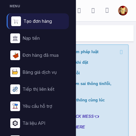
MENU
Tạo đơn hàng
ĐẶT HÀNG DỊCH VỤ
Trang chủ
Đặt hàng dịch vụ
Nạp tiền
Nghiêm cấm buff nội dung vi phạm pháp luật
Đơn hàng đã mua
Kiểm tra min/max quantity trước khi đặt
Bảng giá dịch vụ
Đảm bảo link chính xác để tránh lỗi
Không hỗ trợ và hoàn tiền nếu đơn sai thông tin/lỗi,
Tiếp thị liên kết
cài đè đơn
Không xử lý nếu mua ở nhiều hệ thống cùng lúc
tránh hao hụt số dư
Yêu cầu hỗ trợ
Liên hệ hỗ trợ khi gặp lỗi
:
👉
CLICK MESS👈
Tài liệu API
Xem video hướng dẫn
➡️
CLICK HERE