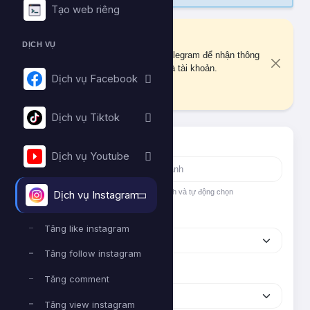
Tạo web riêng
Liên kết Telegram
DỊCH VỤ
Bạn chưa liên kết tài khoản Telegram để nhận thông
báo quan trọng về đơn hàng và tài khoản.
Dịch vụ Facebook
Liên kết ngay
Dịch vụ Tiktok
Tìm nhanh dịch vụ
Dịch vụ Youtube
Nhập tên hoặc ID dịch vụ để tìm kiếm nhanh và tự động chọn
Dịch vụ Instagram
Nền tảng
Tăng like instagram
Tăng follow instagram
Phân loại
Tăng comment
Tăng view instagram