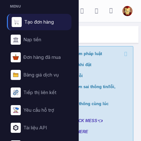
MENU
Tạo đơn hàng
ĐẶT HÀNG DỊCH VỤ
Trang chủ
Đặt hàng dịch vụ
Nạp tiền
Nghiêm cấm buff nội dung vi phạm pháp luật
Đơn hàng đã mua
Kiểm tra min/max quantity trước khi đặt
Bảng giá dịch vụ
Đảm bảo link chính xác để tránh lỗi
Không hỗ trợ và hoàn tiền nếu đơn sai thông tin/lỗi,
Tiếp thị liên kết
cài đè đơn
Không xử lý nếu mua ở nhiều hệ thống cùng lúc
tránh hao hụt số dư
Yêu cầu hỗ trợ
Liên hệ hỗ trợ khi gặp lỗi
:
👉
CLICK MESS👈
Tài liệu API
Xem video hướng dẫn
➡️
CLICK HERE