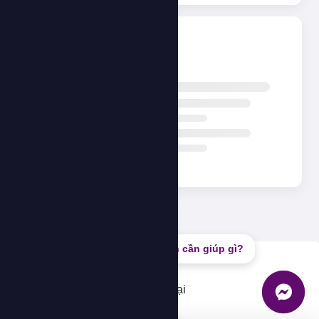
Đang tải...
Bạn cần giúp gì?
Lỗi
Không thể tải dữ liệu, vui lòng thử lại
OK