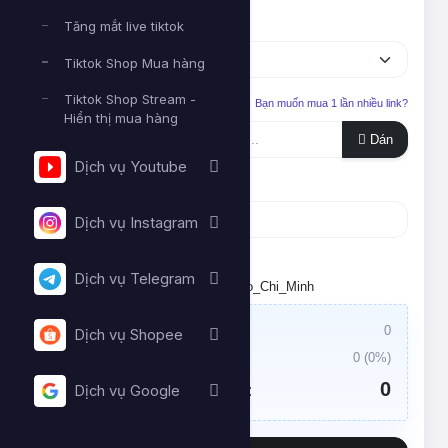
Dịch vụ
Tăng mắt live tiktok
Tiktok Shop Mua hàng
Tiktok Shop Stream -
Liên kết cần tăng
Bạn muốn mua 1 lần nhiều link?
Hiển thị mua hàng
Dán
Dịch vụ Youtube
Số lượng
Dịch vụ Instagram
Tối thiểu:
- Tối đa:
Dịch vụ Telegram
Đặt lịch chạy. Múi giờ: Asia/Ho_Chi_Minh
Giá trị đơn hàng:
0
Dịch vụ Shopee
Thuế VAT:
0
(
0
%)
0
Tổng tiền cần thanh toán:
Dịch vụ Google