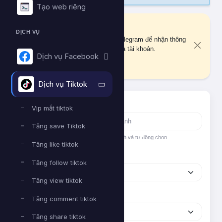
Tạo web riêng
Liên kết Telegram
DỊCH VỤ
Bạn chưa liên kết tài khoản Telegram để nhận thông
báo quan trọng về đơn hàng và tài khoản.
Dịch vụ Facebook
Liên kết ngay
Dịch vụ Tiktok
Tìm nhanh dịch vụ
Vip mắt tiktok
Tăng save Tiktok
Nhập tên hoặc ID dịch vụ để tìm kiếm nhanh và tự động chọn
Tăng like tiktok
Nền tảng
Tăng follow tiktok
Tăng view tiktok
Phân loại
Tăng comment tiktok
Tăng share tiktok