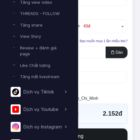
Tăng view video
THREADS - FOLLOW
Dịch vụ
Tăng share
#27648
S1 Like bấm tay like
43đ
View Story
Liên kết cần tăng
Bạn muốn mua 1 lần nhiều link?
Review + đánh giá
Dán
page
Like Chất lượng
Số lượng
Tăng mắt livestream
Tối thiểu:
50
- Tối đa:
100000
Dịch vụ Tiktok
Đặt lịch chạy. Múi giờ: Asia/Ho_Chi_Minh
Dịch vụ Youtube
2.152đ
Tổng tiền cần thanh toán:
Dịch vụ Instagram
Đặt hàng