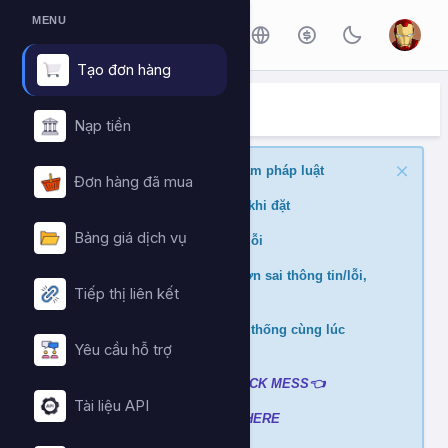
MENU
Tạo đơn hàng
ĐẶT HÀNG DỊCH VỤ
Trang chủ
Đặt hàng dịch vụ
Nạp tiền
Nghiêm cấm buff nội dung vi phạm pháp luật
Đơn hàng đã mua
Kiểm tra min/max quantity trước khi đặt
Bảng giá dịch vụ
Đảm bảo link chính xác để tránh lỗi
Không hỗ trợ và hoàn tiền nếu đơn sai thông tin/lỗi,
Tiếp thị liên kết
cài đè đơn
Không xử lý nếu mua ở nhiều hệ thống cùng lúc
tránh hao hụt số dư
Yêu cầu hỗ trợ
Liên hệ hỗ trợ khi gặp lỗi
:
👉
CLICK MESS👈
Tài liệu API
Xem video hướng dẫn
➡️
CLICK HERE