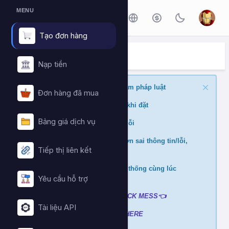
MENU
Tạo đơn hàng
ĐẶT HÀNG DỊCH VỤ
Trang chủ
Đặt hàng dịch vụ
Nạp tiền
Nghiêm cấm buff nội dung vi phạm pháp luật
Đơn hàng đã mua
Kiểm tra min/max quantity trước khi đặt
Bảng giá dịch vụ
Đảm bảo link chính xác để tránh lỗi
Không hỗ trợ và hoàn tiền nếu đơn sai thông tin/lỗi,
Tiếp thị liên kết
cài đè đơn
Không xử lý nếu mua ở nhiều hệ thống cùng lúc
tránh hao hụt số dư
Yêu cầu hỗ trợ
Liên hệ hỗ trợ khi gặp lỗi
:
👉
CLICK MESS👈
Tài liệu API
Xem video hướng dẫn
➡️
CLICK HERE