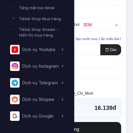
Tăng mắt live tiktok
Dịch vụ
Tiktok Shop Mua hàng
#27453
Vip mắt Tiktok 15 phút
323đ
Tiktok Shop Stream -
Hiển thị mua hàng
Liên kết cần tăng
Bạn muốn mua 1 lần nhiều link?
Dịch vụ Youtube
Dán
Số lượng
Dịch vụ Instagram
Dịch vụ Telegram
Tối thiểu:
50
- Tối đa:
100000
Đặt lịch chạy. Múi giờ: Asia/Ho_Chi_Minh
Dịch vụ Shopee
16.139đ
Tổng tiền cần thanh toán:
Dịch vụ Google
Đặt hàng